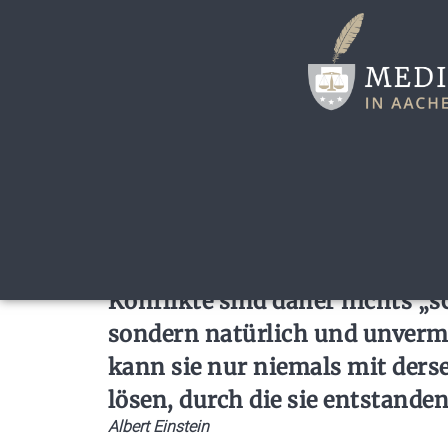
"Weil Menschen unterschiedlic
in seiner Individualität einmali
auch unterschiedliche Meinun
und Werte.
Konflikte sind daher nichts „s
sondern natürlich und unverm
kann sie nur niemals mit der
lösen, durch die sie entstanden 
Albert Einstein