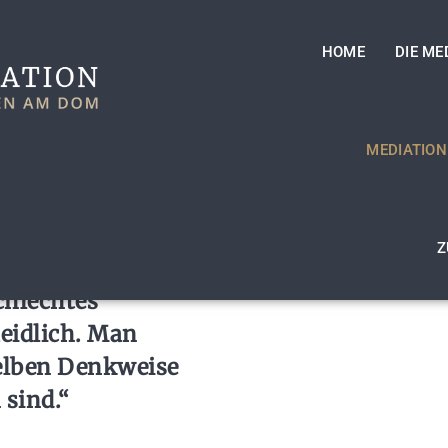
HOME
DIE ME
MEDIATION
h sind und jeder
g ist, haben sie
gen, Bedürfnisse
Z
chlechtes“
eidlich. Man
selben Denkweise
sind.“​