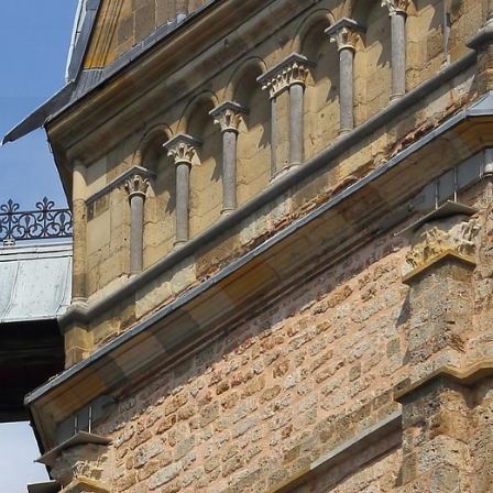
DIATIONSKANZLEI
WARUM MEDIATION
 UND RECHT
KONTAKT | ANFAHRT
UR RECHTSANWALTSKANZLEI