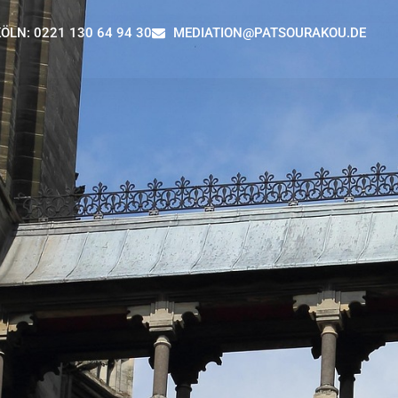
ÖLN: 0221 130 64 94 30
MEDIATION@PATSOURAKOU.DE
HOME
DIE ME
MEDIATION
Z