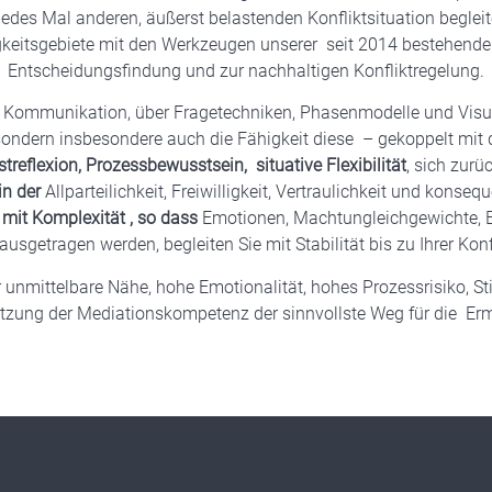
jedes Mal anderen, äußerst belastenden Konfliktsituation begleite
eitsgebiete mit den Werkzeugen unserer seit 2014 bestehenden 
Entscheidungsfindung und zur nachhaltigen Konfliktregelung.
d Kommunikation, über Fragetechniken, Phasenmodelle und Visua
ern insbesondere auch die Fähigkeit diese – gekoppelt mit der 
streflexion, Prozessbewusstsein, situative Flexibilität
, sich zur
in der
Allparteilichkeit, Freiwilligkeit, Vertraulichkeit und kon
it Komplexität , so dass
Emotionen, Machtungleichgewichte, E
 ausgetragen werden, begleiten Sie mit Stabilität bis zu Ihrer Konf
nmittelbare Nähe, hohe Emotionalität, hohes Prozessrisiko, Stich
 Nutzung der Mediationskompetenz der sinnvollste Weg für die Erm